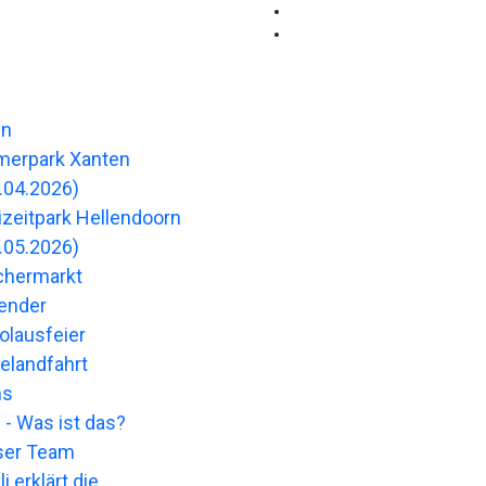
en
merpark Xanten
.04.2026)
izeitpark Hellendoorn
.05.2026)
chermarkt
ender
olausfeier
landfahrt
ns
 - Was ist das?
ser Team
li erklärt die