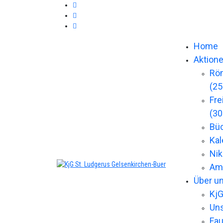
Home
Aktion
Rö
(25
Fre
(30
Bü
Kal
Nik
Ame
Über u
KjG
Un
Fau