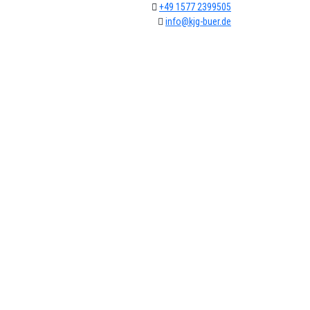
+49 1577 2399505
info@kjg-buer.de