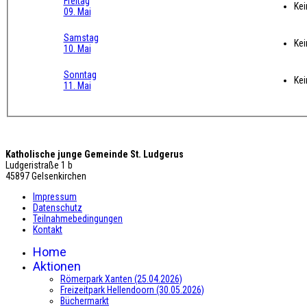
Freitag
Kei
09. Mai
Samstag
Kei
10. Mai
Sonntag
Kei
11. Mai
Katholische junge Gemeinde St. Ludgerus
Ludgeristraße 1 b
45897 Gelsenkirchen
Impressum
Datenschutz
Teilnahmebedingungen
Kontakt
Home
Aktionen
Römerpark Xanten (25.04.2026)
Freizeitpark Hellendoorn (30.05.2026)
Büchermarkt