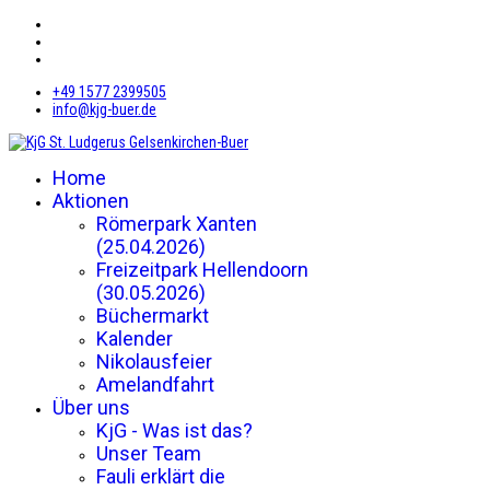
+49 1577 2399505
info@kjg-buer.de
Home
Aktionen
Römerpark Xanten
(25.04.2026)
Freizeitpark Hellendoorn
(30.05.2026)
Büchermarkt
Kalender
Nikolausfeier
Amelandfahrt
Über uns
KjG - Was ist das?
Unser Team
Fauli erklärt die