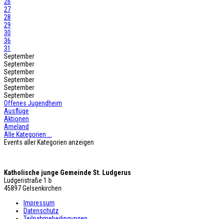
26
27
28
29
30
36
31
September
September
September
September
September
September
Offenes Jugendheim
Ausflüge
Aktionen
Ameland
Alle Kategorien ...
Events aller Kategorien anzeigen
Katholische junge Gemeinde St. Ludgerus
Ludgeristraße 1 b
45897 Gelsenkirchen
Impressum
Datenschutz
Teilnahmebedingungen