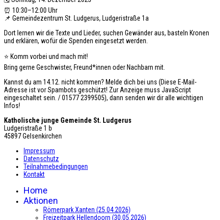
⏰ 10:30–12:00 Uhr
📌 Gemeindezentrum St. Ludgerus, Ludgeristraße 1a
Dort lernen wir die Texte und Lieder, suchen Gewänder aus, basteln Kronen
und erklären, wofür die Spenden eingesetzt werden.
⭐ Komm vorbei und mach mit!
Bring gerne Geschwister, Freund*innen oder Nachbarn mit.
Kannst du am 14.12. nicht kommen? Melde dich bei uns (
Diese E-Mail-
Adresse ist vor Spambots geschützt! Zur Anzeige muss JavaScript
eingeschaltet sein.
/ 01577 2399505), dann senden wir dir alle wichtigen
Infos!
Katholische junge Gemeinde St. Ludgerus
Ludgeristraße 1 b
45897 Gelsenkirchen
Impressum
Datenschutz
Teilnahmebedingungen
Kontakt
Home
Aktionen
Römerpark Xanten (25.04.2026)
Freizeitpark Hellendoorn (30.05.2026)