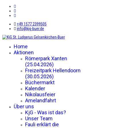
+49 1577 2399505
info@kjg-buer.de
Home
Aktionen
Römerpark Xanten
(25.04.2026)
Freizeitpark Hellendoorn
(30.05.2026)
Büchermarkt
Kalender
Nikolausfeier
Amelandfahrt
Über uns
KjG - Was ist das?
Unser Team
Fauli erklärt die