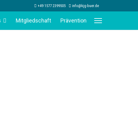
+49 1577 2399505
info@kjg-buer.de
s
Mitgliedschaft
Prävention