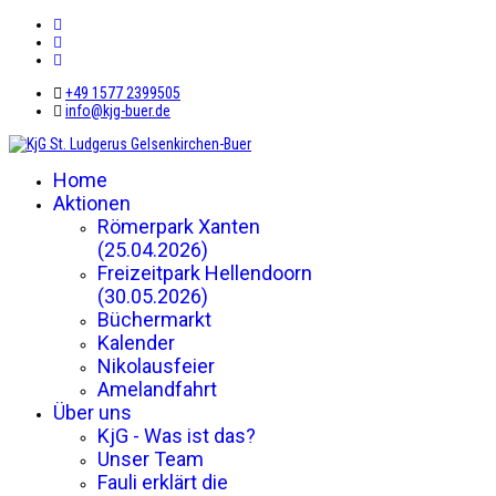
+49 1577 2399505
info@kjg-buer.de
Home
Aktionen
Römerpark Xanten
(25.04.2026)
Freizeitpark Hellendoorn
(30.05.2026)
Büchermarkt
Kalender
Nikolausfeier
Amelandfahrt
Über uns
KjG - Was ist das?
Unser Team
Fauli erklärt die