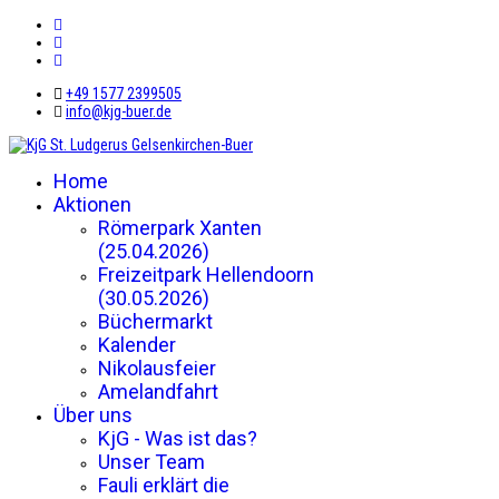
+49 1577 2399505
info@kjg-buer.de
Home
Aktionen
Römerpark Xanten
(25.04.2026)
Freizeitpark Hellendoorn
(30.05.2026)
Büchermarkt
Kalender
Nikolausfeier
Amelandfahrt
Über uns
KjG - Was ist das?
Unser Team
Fauli erklärt die