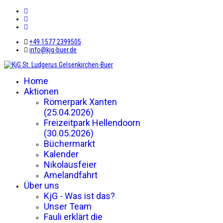
+49 1577 2399505
info@kjg-buer.de
Home
Aktionen
Römerpark Xanten
(25.04.2026)
Freizeitpark Hellendoorn
(30.05.2026)
Büchermarkt
Kalender
Nikolausfeier
Amelandfahrt
Über uns
KjG - Was ist das?
Unser Team
Fauli erklärt die