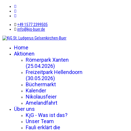
+49 1577 2399505
info@kjg-buer.de
Home
Aktionen
Römerpark Xanten
(25.04.2026)
Freizeitpark Hellendoorn
(30.05.2026)
Büchermarkt
Kalender
Nikolausfeier
Amelandfahrt
Über uns
KjG - Was ist das?
Unser Team
Fauli erklärt die