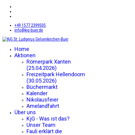
+49 1577 2399505
info@kjg-buer.de
Home
Aktionen
Römerpark Xanten
(25.04.2026)
Freizeitpark Hellendoorn
(30.05.2026)
Büchermarkt
Kalender
Nikolausfeier
Amelandfahrt
Über uns
KjG - Was ist das?
Unser Team
Fauli erklärt die