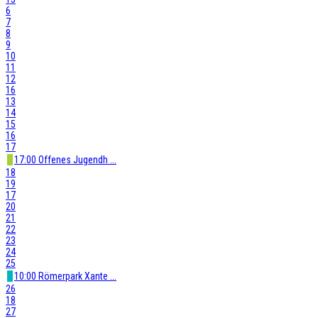
6
7
8
9
10
11
12
16
13
14
15
16
17
17:00 Offenes Jugendh ...
18
19
17
20
21
22
23
24
25
10:00 Römerpark Xante ...
26
18
27